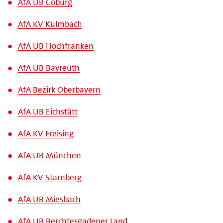
AfA UB Coburg
AfA KV Kulmbach
AfA UB Hochfranken
AfA UB Bayreuth
AfA Bezirk Oberbayern
AfA UB Eichstätt
AfA KV Freising
AfA UB München
AfA KV Starnberg
AfA UB Miesbach
AfA UB Berchtesgadener Land