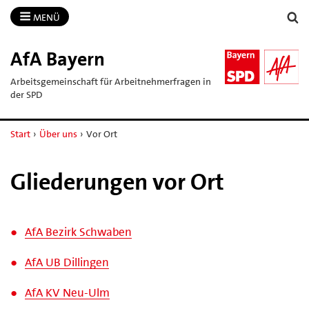
MENÜ
AfA Bayern
Arbeitsgemeinschaft für Arbeitnehmerfragen in
der SPD
Start
›
Über uns
›
Vor Ort
Gliederungen vor Ort
AfA Bezirk Schwaben
AfA UB Dillingen
AfA KV Neu-Ulm